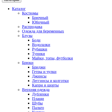
Каталог
Костюмы
Брючный
Юбочный
Распродажа
Одежда для беременных
Блузы
Боди
Водолазки
Рубашки
Туники
Майки, топы, футболки
Брюки
Бриджи
Гетры и чулки
Джинсы
Леггинсы и колготки
Капри и шорты
Верхняя одежда
Дубленки
Плащи
Шубы
Пальто