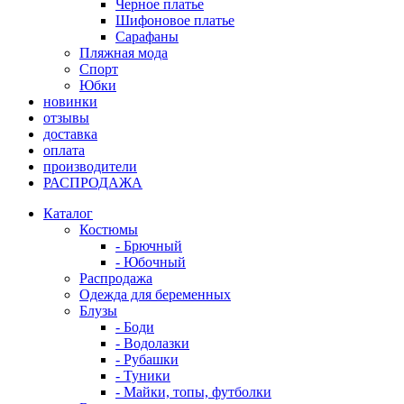
Черное платье
Шифоновое платье
Сарафаны
Пляжная мода
Спорт
Юбки
новинки
отзывы
доставка
оплата
производители
РАСПРОДАЖА
Каталог
Костюмы
- Брючный
- Юбочный
Распродажа
Одежда для беременных
Блузы
- Боди
- Водолазки
- Рубашки
- Туники
- Майки, топы, футболки