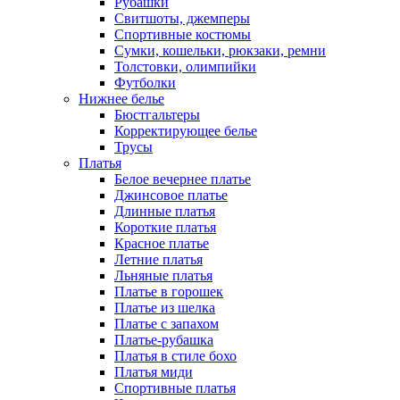
Рубашки
Свитшоты, джемперы
Спортивные костюмы
Сумки, кошельки, рюкзаки, ремни
Толстовки, олимпийки
Футболки
Нижнее белье
Бюстгальтеры
Корректирующее белье
Трусы
Платья
Белое вечернее платье
Джинсовое платье
Длинные платья
Короткие платья
Красное платье
Летние платья
Льняные платья
Платье в горошек
Платье из шелка
Платье с запахом
Платье-рубашка
Платья в стиле бохо
Платья миди
Спортивные платья