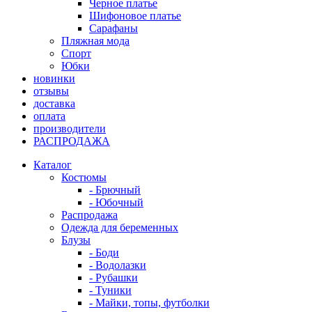
Черное платье
Шифоновое платье
Сарафаны
Пляжная мода
Спорт
Юбки
новинки
отзывы
доставка
оплата
производители
РАСПРОДАЖА
Каталог
Костюмы
- Брючный
- Юбочный
Распродажа
Одежда для беременных
Блузы
- Боди
- Водолазки
- Рубашки
- Туники
- Майки, топы, футболки