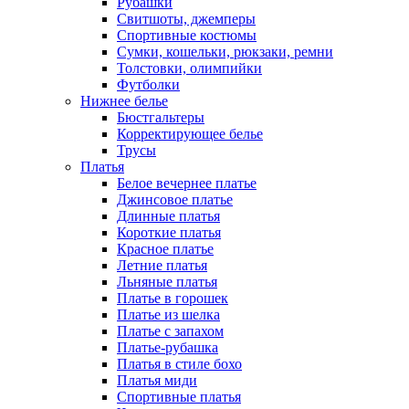
Рубашки
Свитшоты, джемперы
Спортивные костюмы
Сумки, кошельки, рюкзаки, ремни
Толстовки, олимпийки
Футболки
Нижнее белье
Бюстгальтеры
Корректирующее белье
Трусы
Платья
Белое вечернее платье
Джинсовое платье
Длинные платья
Короткие платья
Красное платье
Летние платья
Льняные платья
Платье в горошек
Платье из шелка
Платье с запахом
Платье-рубашка
Платья в стиле бохо
Платья миди
Спортивные платья