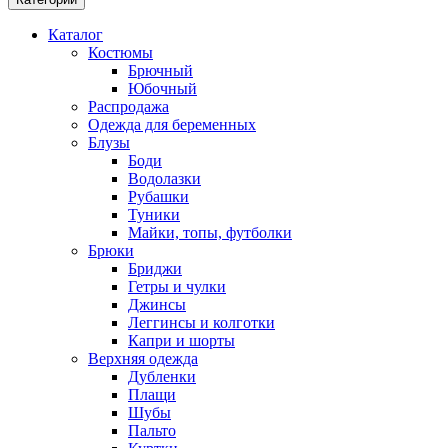
Каталог
Костюмы
Брючный
Юбочный
Распродажа
Одежда для беременных
Блузы
Боди
Водолазки
Рубашки
Туники
Майки, топы, футболки
Брюки
Бриджи
Гетры и чулки
Джинсы
Леггинсы и колготки
Капри и шорты
Верхняя одежда
Дубленки
Плащи
Шубы
Пальто