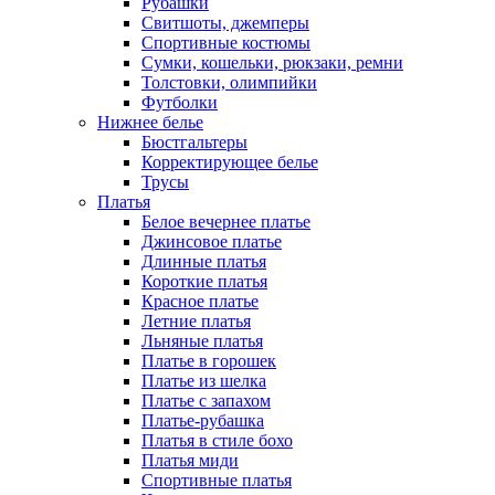
Рубашки
Свитшоты, джемперы
Спортивные костюмы
Сумки, кошельки, рюкзаки, ремни
Толстовки, олимпийки
Футболки
Нижнее белье
Бюстгальтеры
Корректирующее белье
Трусы
Платья
Белое вечернее платье
Джинсовое платье
Длинные платья
Короткие платья
Красное платье
Летние платья
Льняные платья
Платье в горошек
Платье из шелка
Платье с запахом
Платье-рубашка
Платья в стиле бохо
Платья миди
Спортивные платья