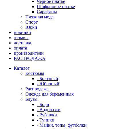
Черное платье
Шифоновое платье
Сарафаны
Пляжная мода
Спорт
Юбки
новинки
отзывы
доставка
оплата
производители
РАСПРОДАЖА
Каталог
Костюмы
- Брючный
- Юбочный
Распродажа
Одежда для беременных
Блузы
- Боди
- Водолазки
- Рубашки
- Туники
- Майки, топы, футболки