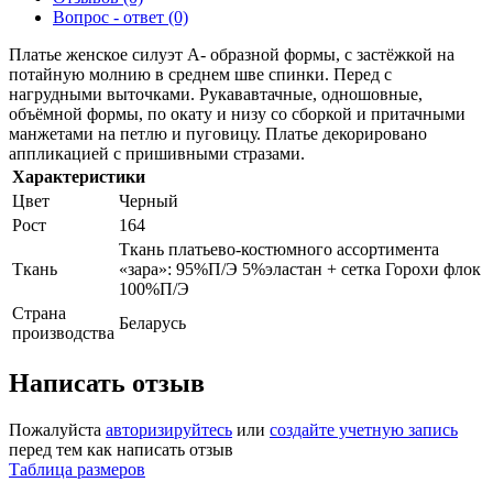
Вопрос - ответ (0)
Платье женское силуэт А- образной формы, с застёжкой на
потайную молнию в среднем шве спинки. Перед с
нагрудными выточками. Рукававтачные, одношовные,
объёмной формы, по окату и низу со сборкой и притачными
манжетами на петлю и пуговицу. Платье декорировано
аппликацией с пришивными стразами.
Характеристики
Цвет
Черный
Рост
164
Ткань платьево-костюмного ассортимента
Ткань
«зара»: 95%П/Э 5%эластан + сетка Горохи флок
100%П/Э
Страна
Беларусь
производства
Написать отзыв
Пожалуйста
авторизируйтесь
или
создайте учетную запись
перед тем как написать отзыв
Таблица размеров