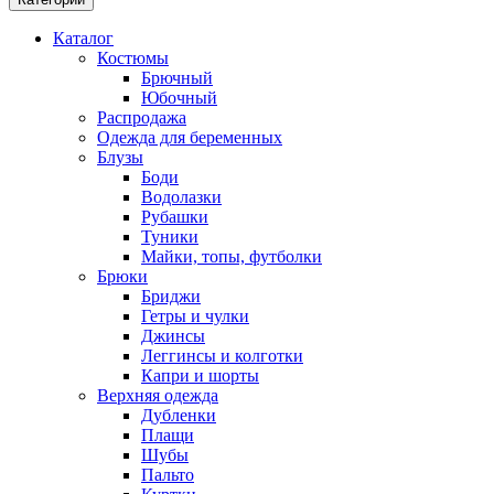
Каталог
Костюмы
Брючный
Юбочный
Распродажа
Одежда для беременных
Блузы
Боди
Водолазки
Рубашки
Туники
Майки, топы, футболки
Брюки
Бриджи
Гетры и чулки
Джинсы
Леггинсы и колготки
Капри и шорты
Верхняя одежда
Дубленки
Плащи
Шубы
Пальто