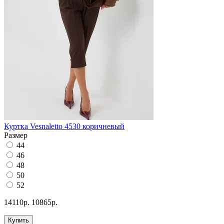
Куртка Vesnaletto 4530 коричневый
Размер
44
46
48
50
52
14110р.
10865р.
Купить