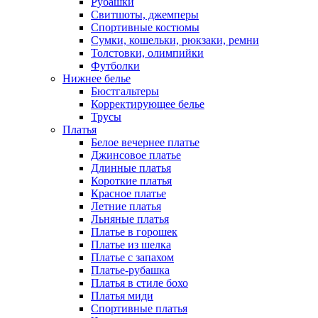
Рубашки
Свитшоты, джемперы
Спортивные костюмы
Сумки, кошельки, рюкзаки, ремни
Толстовки, олимпийки
Футболки
Нижнее белье
Бюстгальтеры
Корректирующее белье
Трусы
Платья
Белое вечернее платье
Джинсовое платье
Длинные платья
Короткие платья
Красное платье
Летние платья
Льняные платья
Платье в горошек
Платье из шелка
Платье с запахом
Платье-рубашка
Платья в стиле бохо
Платья миди
Спортивные платья