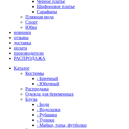
Черное платье
Шифоновое платье
Сарафаны
Пляжная мода
Спорт
Юбки
новинки
отзывы
доставка
оплата
производители
РАСПРОДАЖА
Каталог
Костюмы
- Брючный
- Юбочный
Распродажа
Одежда для беременных
Блузы
- Боди
- Водолазки
- Рубашки
- Туники
- Майки, топы, футболки