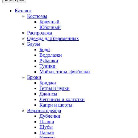
Каталог
Костюмы
Брючный
Юбочный
Распродажа
Одежда для беременных
Блузы
Боди
Водолазки
Рубашки
Туники
Майки, топы, футболки
Брюки
Бриджи
Гетры и чулки
Джинсы
Леггинсы и колготки
Капри и шорты
Верхняя одежда
Дубленки
Плащи
Шубы
Пальто