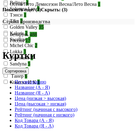
Belinga
4
Осень Лето Демисезон Весна/Лето Весна
1
Solomea Lux
3
Показать еще: (3)
Скрыть: (3)
Тэнси
1
T&n
2
Страна производства
Golden Valley
35
Kaloris
2
Беларусь
488
Swallow
8
Россия
17
Michel Chic
2
Lokka
3
Куртки
Celentano
3
Sandyna
5
Pur Pur
7
Сортировка
Таиер
6
По умолчанию
Кокетка И К
1
Название (А - Я)
Название (Я - А)
Цена (низкая > высокая)
Цена (высокая > низкая)
Рейтинг (начиная с высокого)
Рейтинг (начиная с низкого)
Код Товара (А - Я)
Код Товара (Я - А)