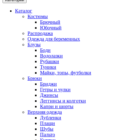
Каталог
Костюмы
Брючный
Юбочный
Распродажа
Одежда для беременных
Блузы
Боди
Водолазки
Рубашки
Туники
Майки, топы, футболки
Брюки
Бриджи
Гетры и чулки
Джинсы
Леггинсы и колготки
Капри и шорты
Верхняя одежда
Дубленки
Плащи
Шубы
Пальто