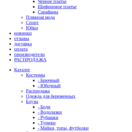
Черное платье
Шифоновое платье
Сарафаны
Пляжная мода
Спорт
Юбки
новинки
отзывы
доставка
оплата
производители
РАСПРОДАЖА
Каталог
Костюмы
- Брючный
- Юбочный
Распродажа
Одежда для беременных
Блузы
- Боди
- Водолазки
- Рубашки
- Туники
- Майки, топы, футболки