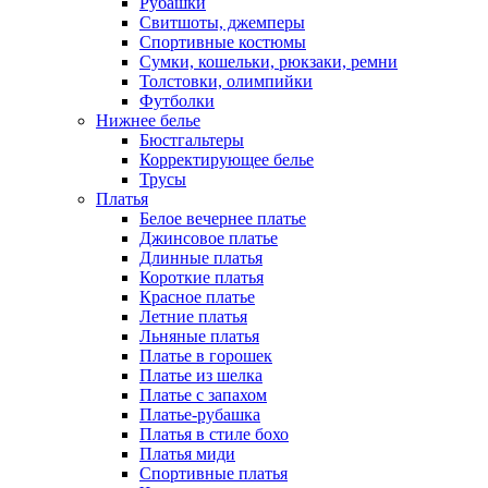
Рубашки
Свитшоты, джемперы
Спортивные костюмы
Сумки, кошельки, рюкзаки, ремни
Толстовки, олимпийки
Футболки
Нижнее белье
Бюстгальтеры
Корректирующее белье
Трусы
Платья
Белое вечернее платье
Джинсовое платье
Длинные платья
Короткие платья
Красное платье
Летние платья
Льняные платья
Платье в горошек
Платье из шелка
Платье с запахом
Платье-рубашка
Платья в стиле бохо
Платья миди
Спортивные платья