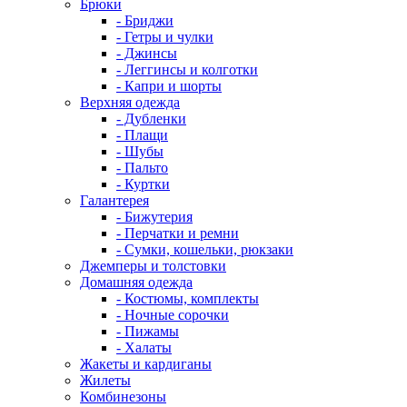
Брюки
- Бриджи
- Гетры и чулки
- Джинсы
- Леггинсы и колготки
- Капри и шорты
Верхняя одежда
- Дубленки
- Плащи
- Шубы
- Пальто
- Куртки
Галантерея
- Бижутерия
- Перчатки и ремни
- Сумки, кошельки, рюкзаки
Джемперы и толстовки
Домашняя одежда
- Костюмы, комплекты
- Ночные сорочки
- Пижамы
- Халаты
Жакеты и кардиганы
Жилеты
Комбинезоны