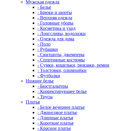
Мужская одежда
- Бельё
- Брюки и шорты
- Верхняя одежда
- Головные уборы
- Косметика и уход
- Лонгсливы, водолазки
- Одежда для дома
- Поло
- Рубашки
- Свитшоты, джемперы
- Спортивные костюмы
- Сумки, кошельки, рюкзаки, ремни
- Толстовки, олимпийки
- Футболки
Нижнее белье
- Бюстгальтеры
- Корректирующее белье
- Трусы
Платья
- Белое вечернее платье
- Джинсовое платье
- Длинные платья
- Короткие платья
- Красное платье