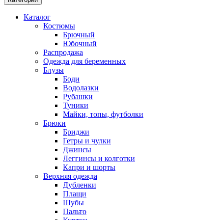
Каталог
Костюмы
Брючный
Юбочный
Распродажа
Одежда для беременных
Блузы
Боди
Водолазки
Рубашки
Туники
Майки, топы, футболки
Брюки
Бриджи
Гетры и чулки
Джинсы
Леггинсы и колготки
Капри и шорты
Верхняя одежда
Дубленки
Плащи
Шубы
Пальто