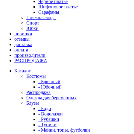
Черное платье
Шифоновое платье
Сарафаны
Пляжная мода
Спорт
Юбки
новинки
отзывы
доставка
оплата
производители
РАСПРОДАЖА
Каталог
Костюмы
- Брючный
- Юбочный
Распродажа
Одежда для беременных
Блузы
- Боди
- Водолазки
- Рубашки
- Туники
- Майки, топы, футболки