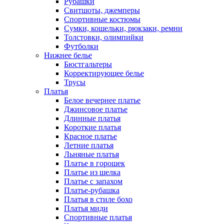
Рубашки
Свитшоты, джемперы
Спортивные костюмы
Сумки, кошельки, рюкзаки, ремни
Толстовки, олимпийки
Футболки
Нижнее белье
Бюстгальтеры
Корректирующее белье
Трусы
Платья
Белое вечернее платье
Джинсовое платье
Длинные платья
Короткие платья
Красное платье
Летние платья
Льняные платья
Платье в горошек
Платье из шелка
Платье с запахом
Платье-рубашка
Платья в стиле бохо
Платья миди
Спортивные платья