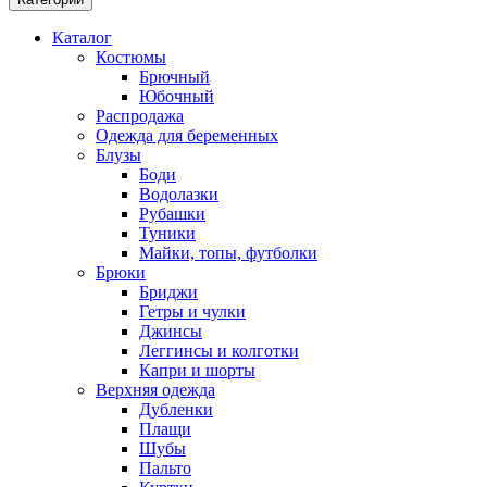
Каталог
Костюмы
Брючный
Юбочный
Распродажа
Одежда для беременных
Блузы
Боди
Водолазки
Рубашки
Туники
Майки, топы, футболки
Брюки
Бриджи
Гетры и чулки
Джинсы
Леггинсы и колготки
Капри и шорты
Верхняя одежда
Дубленки
Плащи
Шубы
Пальто