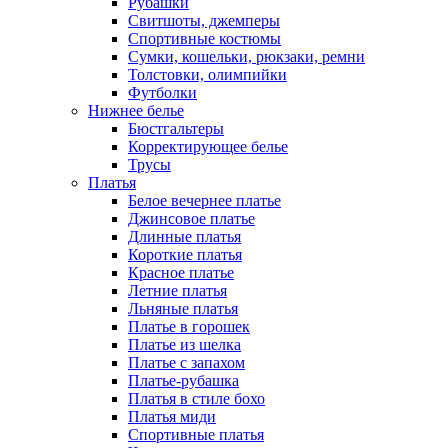
Рубашки
Свитшоты, джемперы
Спортивные костюмы
Сумки, кошельки, рюкзаки, ремни
Толстовки, олимпийки
Футболки
Нижнее белье
Бюстгальтеры
Корректирующее белье
Трусы
Платья
Белое вечернее платье
Джинсовое платье
Длинные платья
Короткие платья
Красное платье
Летние платья
Льняные платья
Платье в горошек
Платье из шелка
Платье с запахом
Платье-рубашка
Платья в стиле бохо
Платья миди
Спортивные платья