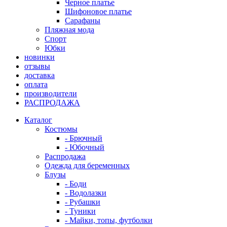
Черное платье
Шифоновое платье
Сарафаны
Пляжная мода
Спорт
Юбки
новинки
отзывы
доставка
оплата
производители
РАСПРОДАЖА
Каталог
Костюмы
- Брючный
- Юбочный
Распродажа
Одежда для беременных
Блузы
- Боди
- Водолазки
- Рубашки
- Туники
- Майки, топы, футболки