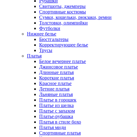
Рубашки
Свитшоты, джемперы
Спортивные костюмы
Сумки, кошельки, рюкзаки, ремни
Толстовки, олимпийки
Футболки
Нижнее белье
Бюстгальтеры
Корректирующее белье
Трусы
Платья
Белое вечернее платье
Джинсовое платье
Длинные платья
Короткие платья
Красное платье
Летние платья
Льняные платья
Платье в горошек
Платье из шелка
Платье с запахом
Платье-рубашка
Платья в стиле бохо
Платья миди
Спортивные платья