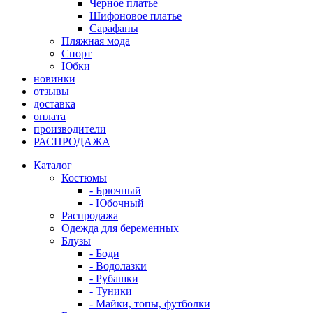
Черное платье
Шифоновое платье
Сарафаны
Пляжная мода
Спорт
Юбки
новинки
отзывы
доставка
оплата
производители
РАСПРОДАЖА
Каталог
Костюмы
- Брючный
- Юбочный
Распродажа
Одежда для беременных
Блузы
- Боди
- Водолазки
- Рубашки
- Туники
- Майки, топы, футболки