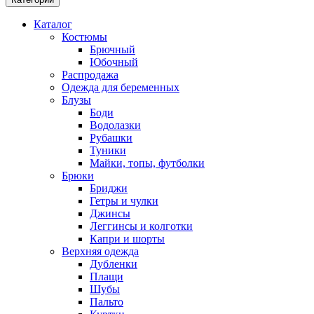
Каталог
Костюмы
Брючный
Юбочный
Распродажа
Одежда для беременных
Блузы
Боди
Водолазки
Рубашки
Туники
Майки, топы, футболки
Брюки
Бриджи
Гетры и чулки
Джинсы
Леггинсы и колготки
Капри и шорты
Верхняя одежда
Дубленки
Плащи
Шубы
Пальто