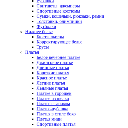
Рубашки
Свитшоты, джемперы
Спортивные костюмы
Сумки, кошельки, рюкзаки, ремни
Толстовки, олимпийки
Футболки
Нижнее белье
Бюстгальтеры
Корректирующее белье
Трусы
Платья
Белое вечернее платье
Джинсовое платье
Длинные платья
Короткие платья
Красное платье
Летние платья
Льняные платья
Платье в горошек
Платье из шелка
Платье с запахом
Платье-рубашка
Платья в стиле бохо
Платья миди
Спортивные платья