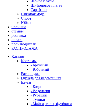
Черное платье
Шифоновое платье
Сарафаны
Пляжная мода
Спорт
Юбки
новинки
отзывы
доставка
оплата
производители
РАСПРОДАЖА
Каталог
Костюмы
- Брючный
- Юбочный
Распродажа
Одежда для беременных
Блузы
- Боди
- Водолазки
- Рубашки
- Туники
- Майки, топы, футболки