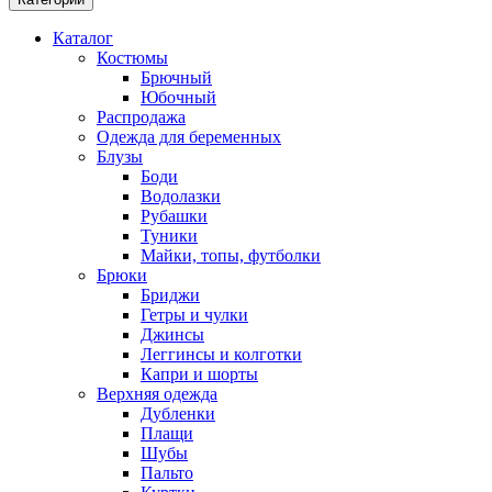
Каталог
Костюмы
Брючный
Юбочный
Распродажа
Одежда для беременных
Блузы
Боди
Водолазки
Рубашки
Туники
Майки, топы, футболки
Брюки
Бриджи
Гетры и чулки
Джинсы
Леггинсы и колготки
Капри и шорты
Верхняя одежда
Дубленки
Плащи
Шубы
Пальто