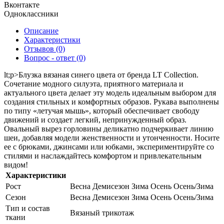
Вконтакте
Одноклассники
Описание
Характеристики
Отзывов (0)
Вопрос - ответ (0)
lt;p>
Блузка вязаная синего цвета от бренда LT Collection.
Сочетание модного силуэта, приятного материала и
актуального цвета делает эту модель идеальным выбором для
создания стильных и комфортных образов. Рукава выполнены
по типу «летучая мышь», который обеспечивает свободу
движений и создает легкий, непринужденный образ.
Овальный вырез горловины деликатно подчеркивает линию
шеи, добавляя модели женственности и утонченности. Носите
ее с брюками, джинсами или юбками, экспериментируйте со
стилями и наслаждайтесь комфортом и привлекательным
видом!
Характеристики
Рост
Весна Демисезон Зима Осень Осень/Зима
Сезон
Весна Демисезон Зима Осень Осень/Зима
Тип и состав
Вязаный трикотаж
ткани