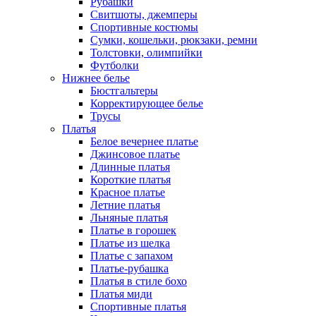
Рубашки
Свитшоты, джемперы
Спортивные костюмы
Сумки, кошельки, рюкзаки, ремни
Толстовки, олимпийки
Футболки
Нижнее белье
Бюстгальтеры
Корректирующее белье
Трусы
Платья
Белое вечернее платье
Джинсовое платье
Длинные платья
Короткие платья
Красное платье
Летние платья
Льняные платья
Платье в горошек
Платье из шелка
Платье с запахом
Платье-рубашка
Платья в стиле бохо
Платья миди
Спортивные платья