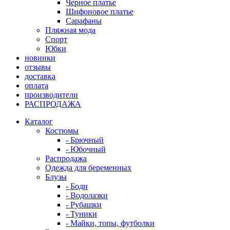
Черное платье
Шифоновое платье
Сарафаны
Пляжная мода
Спорт
Юбки
новинки
отзывы
доставка
оплата
производители
РАСПРОДАЖА
Каталог
Костюмы
- Брючный
- Юбочный
Распродажа
Одежда для беременных
Блузы
- Боди
- Водолазки
- Рубашки
- Туники
- Майки, топы, футболки