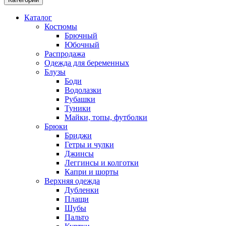
Каталог
Костюмы
Брючный
Юбочный
Распродажа
Одежда для беременных
Блузы
Боди
Водолазки
Рубашки
Туники
Майки, топы, футболки
Брюки
Бриджи
Гетры и чулки
Джинсы
Леггинсы и колготки
Капри и шорты
Верхняя одежда
Дубленки
Плащи
Шубы
Пальто