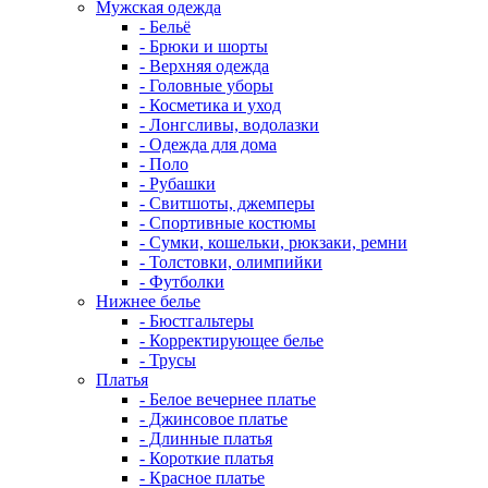
Мужская одежда
- Бельё
- Брюки и шорты
- Верхняя одежда
- Головные уборы
- Косметика и уход
- Лонгсливы, водолазки
- Одежда для дома
- Поло
- Рубашки
- Свитшоты, джемперы
- Спортивные костюмы
- Сумки, кошельки, рюкзаки, ремни
- Толстовки, олимпийки
- Футболки
Нижнее белье
- Бюстгальтеры
- Корректирующее белье
- Трусы
Платья
- Белое вечернее платье
- Джинсовое платье
- Длинные платья
- Короткие платья
- Красное платье