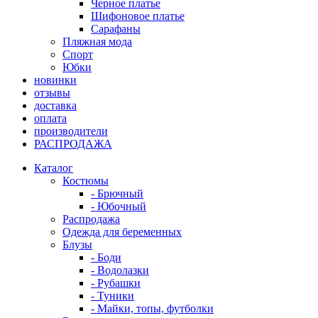
Черное платье
Шифоновое платье
Сарафаны
Пляжная мода
Спорт
Юбки
новинки
отзывы
доставка
оплата
производители
РАСПРОДАЖА
Каталог
Костюмы
- Брючный
- Юбочный
Распродажа
Одежда для беременных
Блузы
- Боди
- Водолазки
- Рубашки
- Туники
- Майки, топы, футболки