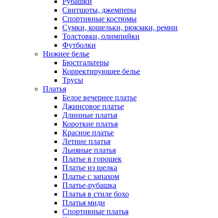
Рубашки
Свитшоты, джемперы
Спортивные костюмы
Сумки, кошельки, рюкзаки, ремни
Толстовки, олимпийки
Футболки
Нижнее белье
Бюстгальтеры
Корректирующее белье
Трусы
Платья
Белое вечернее платье
Джинсовое платье
Длинные платья
Короткие платья
Красное платье
Летние платья
Льняные платья
Платье в горошек
Платье из шелка
Платье с запахом
Платье-рубашка
Платья в стиле бохо
Платья миди
Спортивные платья