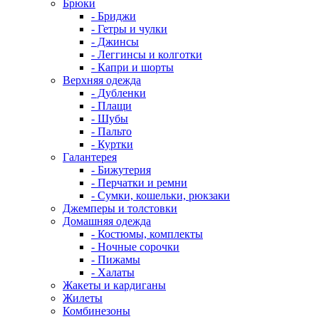
Брюки
- Бриджи
- Гетры и чулки
- Джинсы
- Леггинсы и колготки
- Капри и шорты
Верхняя одежда
- Дубленки
- Плащи
- Шубы
- Пальто
- Куртки
Галантерея
- Бижутерия
- Перчатки и ремни
- Сумки, кошельки, рюкзаки
Джемперы и толстовки
Домашняя одежда
- Костюмы, комплекты
- Ночные сорочки
- Пижамы
- Халаты
Жакеты и кардиганы
Жилеты
Комбинезоны