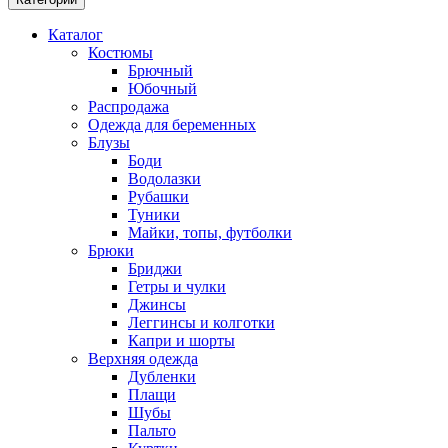
Каталог
Костюмы
Брючный
Юбочный
Распродажа
Одежда для беременных
Блузы
Боди
Водолазки
Рубашки
Туники
Майки, топы, футболки
Брюки
Бриджи
Гетры и чулки
Джинсы
Леггинсы и колготки
Капри и шорты
Верхняя одежда
Дубленки
Плащи
Шубы
Пальто