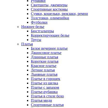
Рубашки
Свитшоты, джемперы
Спортивные костюмы
Сумки, кошельки, рюкзаки, ремни
Толстовки, олимпийки
Футболки
Нижнее белье
Бюстгальтеры
Корректирующее белье
Трусы
Платья
Белое вечернее платье
Джинсовое платье
Длинные платья
Короткие платья
Красное платье
Летние платья
Льняные платья
Платье в горошек
Платье из шелка
Платье с запахом
Платье-рубашка
Платья в стиле бохо
Платья миди
Спортивные платья