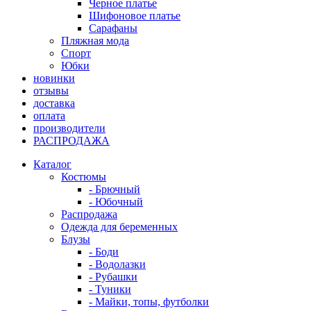
Черное платье
Шифоновое платье
Сарафаны
Пляжная мода
Спорт
Юбки
новинки
отзывы
доставка
оплата
производители
РАСПРОДАЖА
Каталог
Костюмы
- Брючный
- Юбочный
Распродажа
Одежда для беременных
Блузы
- Боди
- Водолазки
- Рубашки
- Туники
- Майки, топы, футболки