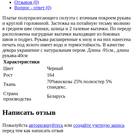
Отзывов (0)
Вопрос - ответ (0)
Платье полуприлегающего силуэта с втачным покроем рукава
и круглой горловиной. Застежка на потайную тесьму молнию
в среднем шве спинки, шлица и 2 талевые вытачки. По переду
расположены нагрудные вытачки выходящие из боковых
швов и подрез. Рукава расширенные к низу и на них нанесена
печать под золото имеет водо и термостойкость. В качестве
декора украшение с натуральным пером. Длина -91см., длина
рукава-40см
Характеристики
Цвет
Черный
Рост
164
70%вискозы 25% полиэстер 5%
Ткань
спандекс.
Страна
Беларусь
производства
Написать отзыв
Пожалуйста
авторизируйтесь
или
создайте учетную запись
перед тем как написать отзыв