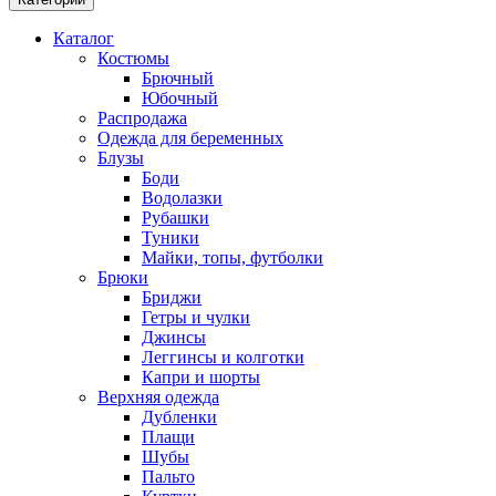
Каталог
Костюмы
Брючный
Юбочный
Распродажа
Одежда для беременных
Блузы
Боди
Водолазки
Рубашки
Туники
Майки, топы, футболки
Брюки
Бриджи
Гетры и чулки
Джинсы
Леггинсы и колготки
Капри и шорты
Верхняя одежда
Дубленки
Плащи
Шубы
Пальто