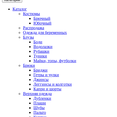
Каталог
Костюмы
Брючный
Юбочный
Распродажа
Одежда для беременных
Блузы
Боди
Водолазки
Рубашки
Туники
Майки, топы, футболки
Брюки
Бриджи
Гетры и чулки
Джинсы
Леггинсы и колготки
Капри и шорты
Верхняя одежда
Дубленки
Плащи
Шубы
Пальто