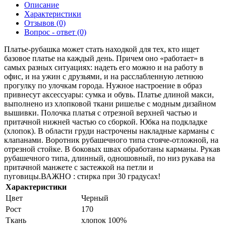
Описание
Характеристики
Отзывов (0)
Вопрос - ответ (0)
Платье-рубашка может стать находкой для тех, кто ищет
базовое платье на каждый день. Причем оно «работает» в
самых разных ситуациях: надеть его можно и на работу в
офис, и на ужин с друзьями, и на расслабленную летнюю
прогулку по улочкам города. Нужное настроение в образ
привнесут аксессуары: сумка и обувь. Платье длиной макси,
выполнено из хлопковой ткани ришелье с модным дизайном
вышивки. Полочка платья с отрезной верхней частью и
притачной нижней частью со сборкой. Юбка на подкладке
(хлопок). В области груди настрочены накладные карманы с
клапанами. Воротник рубашечного типа стояче-отложной, на
отрезной стойке. В боковых швах обработаны карманы. Рукав
рубашечного типа, длинный, одношовный, по низ рукава на
притачной манжете с застежкой на петли и
пуговицы.ВАЖНО : стирка при 30 градусах!
Характеристики
Цвет
Черный
Рост
170
Ткань
хлопок 100%