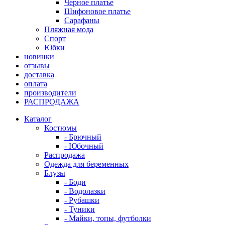
Черное платье
Шифоновое платье
Сарафаны
Пляжная мода
Спорт
Юбки
новинки
отзывы
доставка
оплата
производители
РАСПРОДАЖА
Каталог
Костюмы
- Брючный
- Юбочный
Распродажа
Одежда для беременных
Блузы
- Боди
- Водолазки
- Рубашки
- Туники
- Майки, топы, футболки