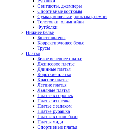
Рубашки
Свитшоты, джемперы
Спортивные костюмы
Сумки, кошельки, рюкзаки, ремни
Толстовки, олимпийки
Футболки
Нижнее белье
Бюстгальтеры
Корректирующее белье
Трусы
Платья
Белое вечернее платье
Джинсовое платье
Длинные платья
Короткие платья
Красное платье
Летние платья
Льняные платья
Платье в горошек
Платье из шелка
Платье с запахом
Платье-рубашка
Платья в стиле бохо
Платья миди
Спортивные платья