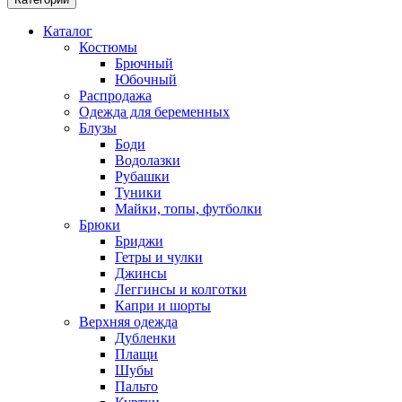
Каталог
Костюмы
Брючный
Юбочный
Распродажа
Одежда для беременных
Блузы
Боди
Водолазки
Рубашки
Туники
Майки, топы, футболки
Брюки
Бриджи
Гетры и чулки
Джинсы
Леггинсы и колготки
Капри и шорты
Верхняя одежда
Дубленки
Плащи
Шубы
Пальто