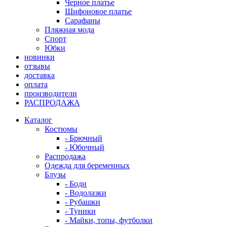
Черное платье
Шифоновое платье
Сарафаны
Пляжная мода
Спорт
Юбки
новинки
отзывы
доставка
оплата
производители
РАСПРОДАЖА
Каталог
Костюмы
- Брючный
- Юбочный
Распродажа
Одежда для беременных
Блузы
- Боди
- Водолазки
- Рубашки
- Туники
- Майки, топы, футболки