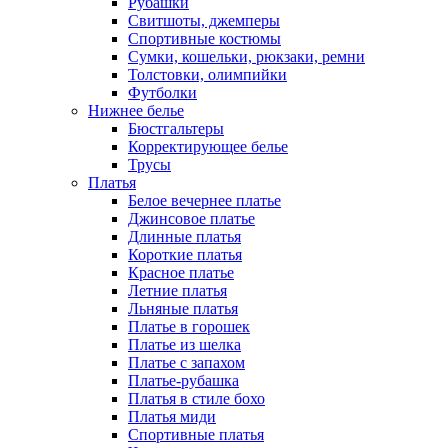
Рубашки
Свитшоты, джемперы
Спортивные костюмы
Сумки, кошельки, рюкзаки, ремни
Толстовки, олимпийки
Футболки
Нижнее белье
Бюстгальтеры
Корректирующее белье
Трусы
Платья
Белое вечернее платье
Джинсовое платье
Длинные платья
Короткие платья
Красное платье
Летние платья
Льняные платья
Платье в горошек
Платье из шелка
Платье с запахом
Платье-рубашка
Платья в стиле бохо
Платья миди
Спортивные платья