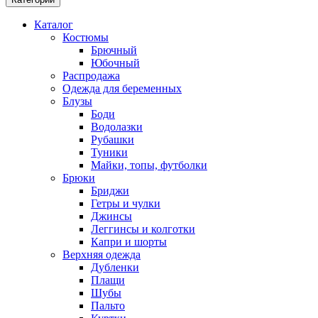
Каталог
Костюмы
Брючный
Юбочный
Распродажа
Одежда для беременных
Блузы
Боди
Водолазки
Рубашки
Туники
Майки, топы, футболки
Брюки
Бриджи
Гетры и чулки
Джинсы
Леггинсы и колготки
Капри и шорты
Верхняя одежда
Дубленки
Плащи
Шубы
Пальто