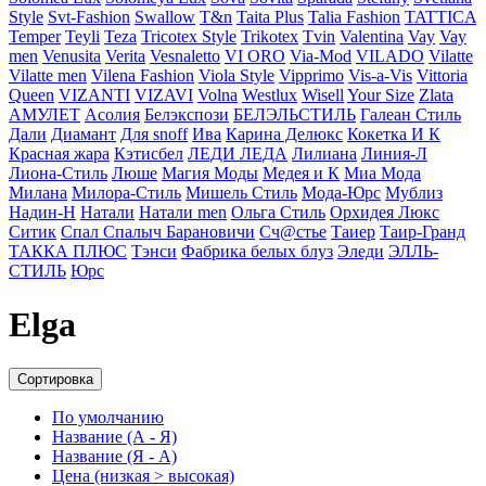
Style
Svt-Fashion
Swallow
T&n
Taita Plus
Talia Fashion
TATTICA
Temper
Teyli
Teza
Tricotex Style
Trikotex
Tvin
Valentina
Vay
Vay
men
Venusita
Verita
Vesnaletto
VI ORO
Via-Mod
VILADO
Vilatte
Vilatte men
Vilena Fashion
Viola Style
Vipprimо
Vis-a-Vis
Vittoria
Queen
VIZANTI
VIZAVI
Volna
Westlux
Wisell
Your Size
Zlata
АМУЛЕТ
Асолия
Белэкспози
БЕЛЭЛЬСТИЛЬ
Галеан Cтиль
Дали
Диамант
Для snoff
Ива
Карина Делюкс
Кокетка И К
Красная жара
Кэтисбел
ЛЕДИ ЛЕДА
Лилиана
Линия-Л
Лиона-Стиль
Люше
Магия Моды
Медея и К
Миа Мода
Милана
Милора-Стиль
Мишель Стиль
Мода-Юрс
Мублиз
Надин-Н
Натали
Натали men
Ольга Стиль
Орхидея Люкс
Ситик
Спал Спалыч Барановичи
Сч@стье
Таиер
Таир-Гранд
ТАККА ПЛЮС
Тэнси
Фабрика белых блуз
Эледи
ЭЛЛЬ-
СТИЛЬ
Юрс
Elga
Сортировка
По умолчанию
Название (А - Я)
Название (Я - А)
Цена (низкая > высокая)