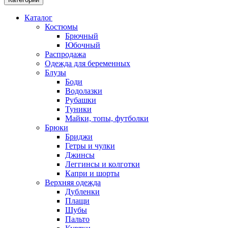
Каталог
Костюмы
Брючный
Юбочный
Распродажа
Одежда для беременных
Блузы
Боди
Водолазки
Рубашки
Туники
Майки, топы, футболки
Брюки
Бриджи
Гетры и чулки
Джинсы
Леггинсы и колготки
Капри и шорты
Верхняя одежда
Дубленки
Плащи
Шубы
Пальто