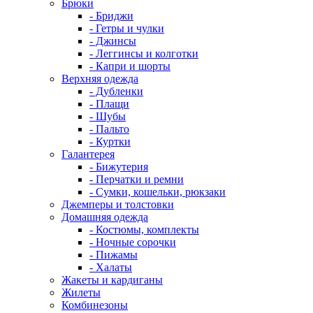
Брюки
- Бриджи
- Гетры и чулки
- Джинсы
- Леггинсы и колготки
- Капри и шорты
Верхняя одежда
- Дубленки
- Плащи
- Шубы
- Пальто
- Куртки
Галантерея
- Бижутерия
- Перчатки и ремни
- Сумки, кошельки, рюкзаки
Джемперы и толстовки
Домашняя одежда
- Костюмы, комплекты
- Ночные сорочки
- Пижамы
- Халаты
Жакеты и кардиганы
Жилеты
Комбинезоны