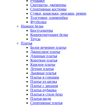
Рубашки
Свитшоты, джемперы
Спортивные костюмы
Сумки, кошельки, рюкзаки, ремни
Толстовки, олимпийки
Футболки
Нижнее белье
Бюстгальтеры
Корректирующее белье
Трусы
Платья
Белое вечернее платье
Джинсовое платье
Длинные платья
Короткие платья
Красное платье
Летние платья
Льняные платья
Платье в горошек
Платье из шелка
Платье с запахом
Платье-рубашка
Платья в стиле бохо
Платья миди
Спортивные платья