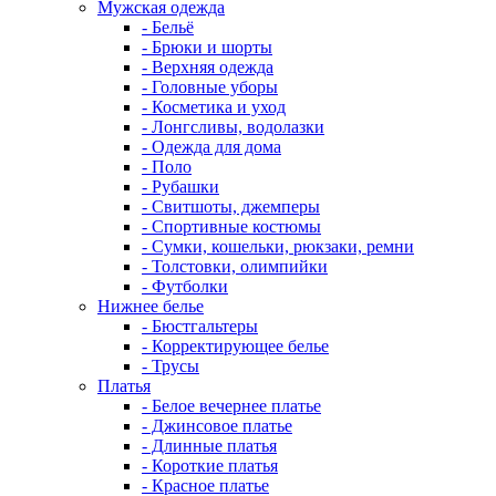
Мужская одежда
- Бельё
- Брюки и шорты
- Верхняя одежда
- Головные уборы
- Косметика и уход
- Лонгсливы, водолазки
- Одежда для дома
- Поло
- Рубашки
- Свитшоты, джемперы
- Спортивные костюмы
- Сумки, кошельки, рюкзаки, ремни
- Толстовки, олимпийки
- Футболки
Нижнее белье
- Бюстгальтеры
- Корректирующее белье
- Трусы
Платья
- Белое вечернее платье
- Джинсовое платье
- Длинные платья
- Короткие платья
- Красное платье