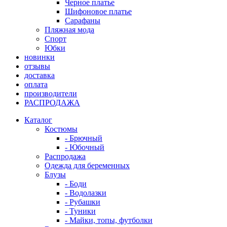
Черное платье
Шифоновое платье
Сарафаны
Пляжная мода
Спорт
Юбки
новинки
отзывы
доставка
оплата
производители
РАСПРОДАЖА
Каталог
Костюмы
- Брючный
- Юбочный
Распродажа
Одежда для беременных
Блузы
- Боди
- Водолазки
- Рубашки
- Туники
- Майки, топы, футболки