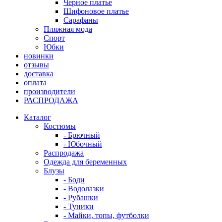
Черное платье
Шифоновое платье
Сарафаны
Пляжная мода
Спорт
Юбки
новинки
отзывы
доставка
оплата
производители
РАСПРОДАЖА
Каталог
Костюмы
- Брючный
- Юбочный
Распродажа
Одежда для беременных
Блузы
- Боди
- Водолазки
- Рубашки
- Туники
- Майки, топы, футболки