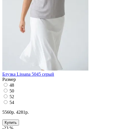
Блузка Lissana 5045 серый
Размер
48
50
52
54
5560р.
4281р.
Купить
-23 %