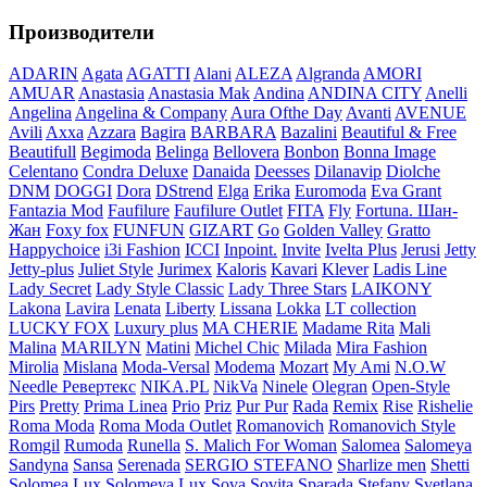
Производители
ADARIN
Agata
AGATTI
Alani
ALEZA
Algranda
AMORI
AMUAR
Anastasia
Anastasia Mak
Andina
ANDINA CITY
Anelli
Angelina
Angelina & Company
Aura Ofthe Day
Avanti
AVENUE
Avili
Axxa
Azzara
Bagira
BARBARA
Bazalini
Beautiful & Free
Beautifull
Begimoda
Belinga
Bellovera
Bonbon
Bonna Image
Celentano
Condra Deluxe
Danaida
Deesses
Dilanavip
Diolche
DNM
DOGGI
Dora
DStrend
Elga
Erika
Euromoda
Eva Grant
Fantazia Mod
Faufilure
Faufilure Outlet
FITA
Fly
Fortuna. Шан-
Жан
Foxy fox
FUNFUN
GIZART
Go
Golden Valley
Gratto
Happychoice
i3i Fashion
ICCI
Inpoint.
Invite
Ivelta Plus
Jerusi
Jetty
Jetty-plus
Juliet Style
Jurimex
Kaloris
Kavari
Klever
Ladis Line
Lady Secret
Lady Style Classic
Lady Three Stars
LAIKONY
Lakona
Lavira
Lenata
Liberty
Lissana
Lokka
LT collection
LUCKY FOX
Luxury plus
MA CHERIE
Madame Rita
Mali
Malina
MARILYN
Matini
Michel Chic
Milada
Mira Fashion
Mirolia
Mislana
Moda-Versal
Modema
Mozart
My Ami
N.O.W
Needle Ревертекс
NIKA.PL
NikVa
Ninele
Olegran
Open-Style
Pirs
Pretty
Prima Linea
Prio
Priz
Pur Pur
Rada
Remix
Rise
Rishelie
Roma Moda
Roma Moda Outlet
Romanovich
Romanovich Style
Romgil
Rumoda
Runella
S. Malich For Woman
Salomea
Salomeya
Sandyna
Sansa
Serenada
SERGIO STEFANO
Sharlize men
Shetti
Solomea Lux
Solomeya Lux
Sova
Sovita
Sparada
Stefany
Svetlana