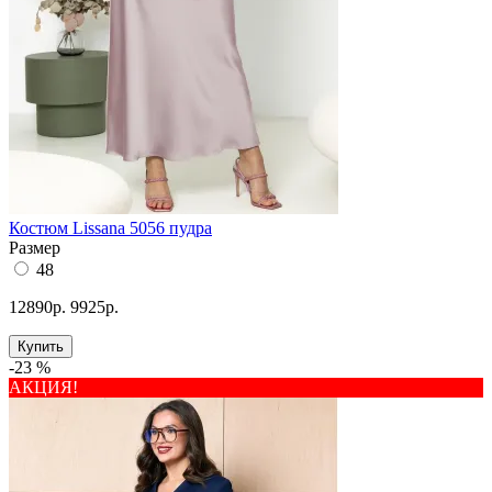
Костюм Lissana 5056 пудра
Размер
48
12890р.
9925р.
Купить
-23 %
АКЦИЯ!