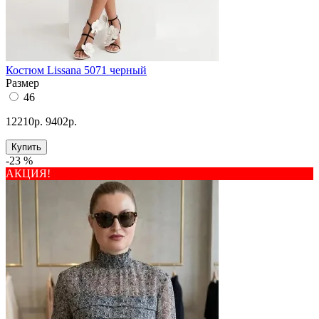
Костюм Lissana 5071 черный
Размер
46
12210р.
9402р.
Купить
-23 %
АКЦИЯ!