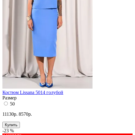
Костюм Lissana 5014 голубой
Размер
50
11130р.
8570р.
Купить
-23 %