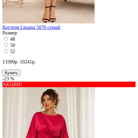
Костюм Lissana 5076 серый
Размер
48
50
52
13300р.
10241р.
Купить
-23 %
АКЦИЯ!