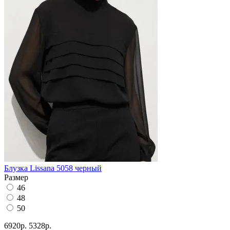
Блузка Lissana 5058 черный
Размер
46
48
50
6920р.
5328р.