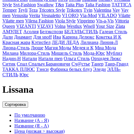
Style
Svt-Fashion
Swallow
T&n
Taita Plus
Talia Fashion
TATTICA
Temper
Teyli
Teza
Tricotex Style
Trikotex
Tvin
Valentina
Vay
Vay
men
Venusita
Verita
Vesnaletto
VI ORO
Via-Mod
VILADO
Vilatte
Vilatte men
Vilena Fashion
Viola Style
Vipprimо
Vis-a-Vis
Vittoria
Queen
VIZANTI
VIZAVI
Volna
Westlux
Wisell
Your Size
Zlata
АМУЛЕТ
Асолия
Белэкспози
БЕЛЭЛЬСТИЛЬ
Галеан Cтиль
Дали
Диамант
Для snoff
Ива
Карина Делюкс
Кокетка И К
Красная жара
Кэтисбел
ЛЕДИ ЛЕДА
Лилиана
Линия-Л
Лиона-Стиль
Люше
Магия Моды
Медея и К
Миа Мода
Милана
Милора-Стиль
Мишель Стиль
Мода-Юрс
Мублиз
Надин-Н
Натали
Натали men
Ольга Стиль
Орхидея Люкс
Ситик
Спал Спалыч Барановичи
Сч@стье
Таиер
Таир-Гранд
ТАККА ПЛЮС
Тэнси
Фабрика белых блуз
Эледи
ЭЛЛЬ-
СТИЛЬ
Юрс
Lissana
Сортировка
По умолчанию
Название (А - Я)
Название (Я - А)
Цена (низкая > высокая)