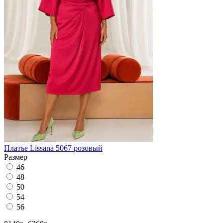
Платье Lissana 5067 розовый
Размер
46
48
50
54
56