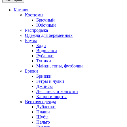
Каталог
Костюмы
Брючный
Юбочный
Распродажа
Одежда для беременных
Блузы
Боди
Водолазки
Рубашки
Туники
Майки, топы, футболки
Брюки
Бриджи
Гетры и чулки
Джинсы
Леггинсы и колготки
Капри и шорты
Верхняя одежда
Дубленки
Плащи
Шубы
Пальто