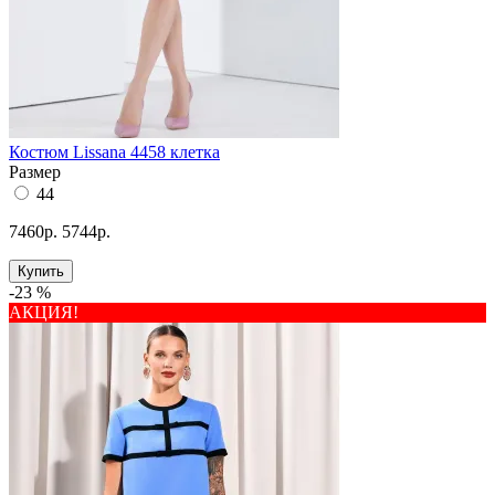
Костюм Lissana 4458 клетка
Размер
44
7460р.
5744р.
Купить
-23 %
АКЦИЯ!