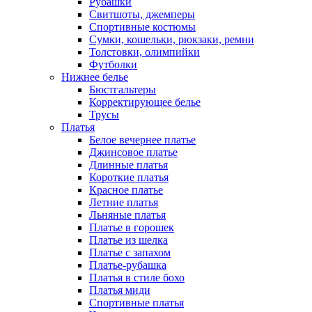
Рубашки
Свитшоты, джемперы
Спортивные костюмы
Сумки, кошельки, рюкзаки, ремни
Толстовки, олимпийки
Футболки
Нижнее белье
Бюстгальтеры
Корректирующее белье
Трусы
Платья
Белое вечернее платье
Джинсовое платье
Длинные платья
Короткие платья
Красное платье
Летние платья
Льняные платья
Платье в горошек
Платье из шелка
Платье с запахом
Платье-рубашка
Платья в стиле бохо
Платья миди
Спортивные платья