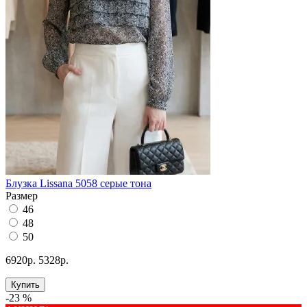
Блузка Lissana 5058 серые тона
Размер
46
48
50
6920р.
5328р.
Купить
-23 %