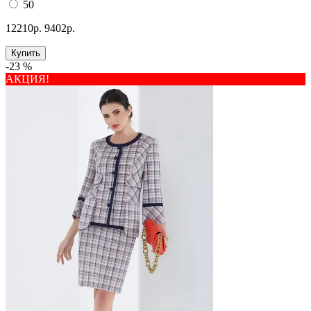
50
12210р.
9402р.
Купить
-23 %
АКЦИЯ!