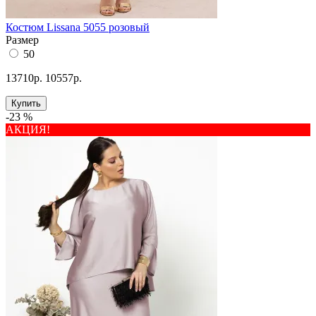
Костюм Lissana 5055 розовый
Размер
50
13710р.
10557р.
Купить
-23 %
АКЦИЯ!