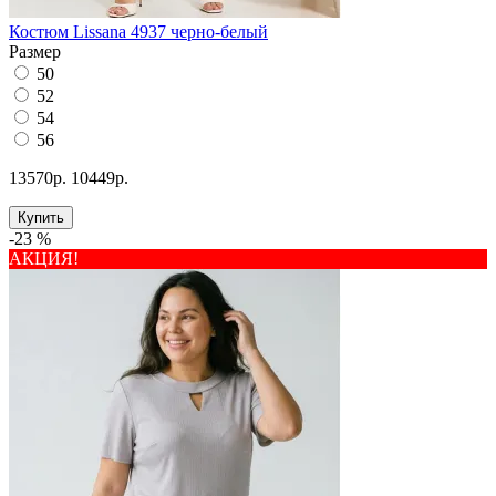
Костюм Lissana 4937 черно-белый
Размер
50
52
54
56
13570р.
10449р.
Купить
-23 %
АКЦИЯ!