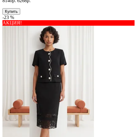
8140р.
6268р.
Купить
-23 %
АКЦИЯ!