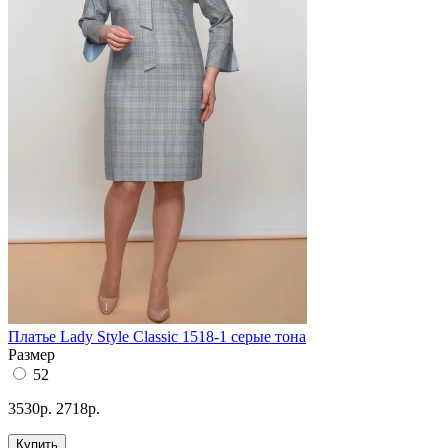
Платье Lady Style Classic 1518-1 серые тона
Размер
52
3530р.
2718р.
Купить