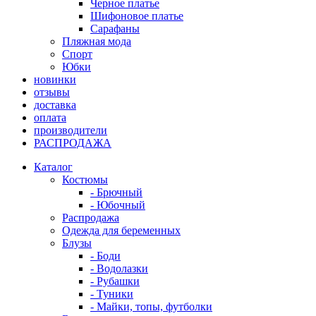
Черное платье
Шифоновое платье
Сарафаны
Пляжная мода
Спорт
Юбки
новинки
отзывы
доставка
оплата
производители
РАСПРОДАЖА
Каталог
Костюмы
- Брючный
- Юбочный
Распродажа
Одежда для беременных
Блузы
- Боди
- Водолазки
- Рубашки
- Туники
- Майки, топы, футболки