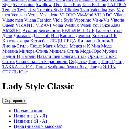
Style
Svt-Fashion
Swallow
T&n
Taita Plus
Talia Fashion
TATTICA
Temper
Teyli
Teza
Tricotex Style
Trikotex
Tvin
Valentina
Vay
Vay
men
Venusita
Verita
Vesnaletto
VI ORO
Via-Mod
VILADO
Vilatte
Vilatte men
Vilena Fashion
Viola Style
Vipprimо
Vis-a-Vis
Vittoria
Queen
VIZANTI
VIZAVI
Volna
Westlux
Wisell
Your Size
Zlata
АМУЛЕТ
Асолия
Белэкспози
БЕЛЭЛЬСТИЛЬ
Галеан Cтиль
Дали
Диамант
Для snoff
Ива
Карина Делюкс
Кокетка И К
Красная жара
Кэтисбел
ЛЕДИ ЛЕДА
Лилиана
Линия-Л
Лиона-Стиль
Люше
Магия Моды
Медея и К
Миа Мода
Милана
Милора-Стиль
Мишель Стиль
Мода-Юрс
Мублиз
Надин-Н
Натали
Натали men
Ольга Стиль
Орхидея Люкс
Ситик
Спал Спалыч Барановичи
Сч@стье
Таиер
Таир-Гранд
ТАККА ПЛЮС
Тэнси
Фабрика белых блуз
Эледи
ЭЛЛЬ-
СТИЛЬ
Юрс
Lady Style Classic
Сортировка
По умолчанию
Название (А - Я)
Название (Я - А)
Цена (низкая > высокая)