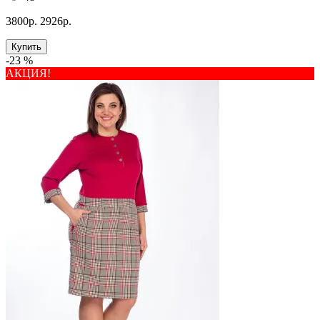
3800р.
2926р.
Купить
-23 %
АКЦИЯ!