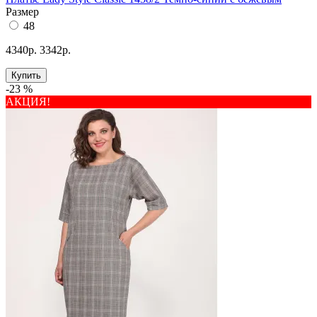
Размер
48
4340р.
3342р.
Купить
-23 %
АКЦИЯ!