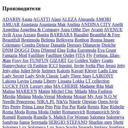
Производители
ADARIN
Agata
AGATTI
Alani
ALEZA
Algranda
AMORI
AMUAR
Anastasia
Anastasia Mak
Andina
ANDINA CITY
Anelli
Angelina
Angelina & Company
Aura Ofthe Day
Avanti
AVENUE
Avili
Axxa
Azzara
Bagira
BARBARA
Bazalini
Beautiful & Free
Beautifull
Begimoda
Belinga
Bellovera
Bonbon
Bonna Image
Celentano
Condra Deluxe
Danaida
Deesses
Dilanavip
Diolche
DNM
DOGGI
Dora
DStrend
Elga
Erika
Euromoda
Eva Grant
Fantazia Mod
Faufilure
Faufilure Outlet
FITA
Fly
Fortuna. Шан-
Жан
Foxy fox
FUNFUN
GIZART
Go
Golden Valley
Gratto
Happychoice
i3i Fashion
ICCI
Inpoint.
Invite
Ivelta Plus
Jerusi
Jetty
Jetty-plus
Juliet Style
Jurimex
Kaloris
Kavari
Klever
Ladis Line
Lady Secret
Lady Style Classic
Lady Three Stars
LAIKONY
Lakona
Lavira
Lenata
Liberty
Lissana
Lokka
LT collection
LUCKY FOX
Luxury plus
MA CHERIE
Madame Rita
Mali
Malina
MARILYN
Matini
Michel Chic
Milada
Mira Fashion
Mirolia
Mislana
Moda-Versal
Modema
Mozart
My Ami
N.O.W
Needle Ревертекс
NIKA.PL
NikVa
Ninele
Olegran
Open-Style
Pirs
Pretty
Prima Linea
Prio
Priz
Pur Pur
Rada
Remix
Rise
Rishelie
Roma Moda
Roma Moda Outlet
Romanovich
Romanovich Style
Romgil
Rumoda
Runella
S. Malich For Woman
Salomea
Salomeya
Sandyna
Sansa
Serenada
SERGIO STEFANO
Sharlize men
Shetti
Solomea Lux
Solomeya Lux
Sova
Sovita
Sparada
Stefany
Svetlana