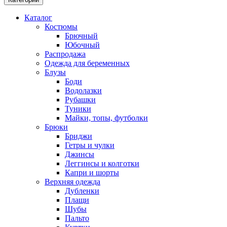
Каталог
Костюмы
Брючный
Юбочный
Распродажа
Одежда для беременных
Блузы
Боди
Водолазки
Рубашки
Туники
Майки, топы, футболки
Брюки
Бриджи
Гетры и чулки
Джинсы
Леггинсы и колготки
Капри и шорты
Верхняя одежда
Дубленки
Плащи
Шубы
Пальто