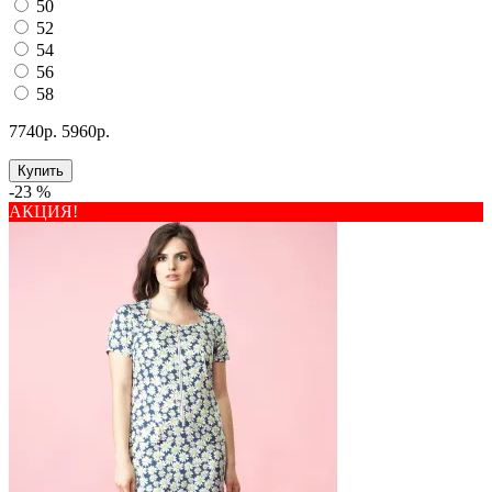
50
52
54
56
58
7740р.
5960р.
Купить
-23 %
АКЦИЯ!