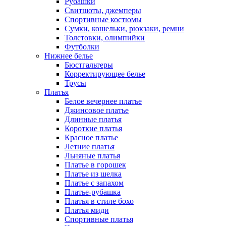
Рубашки
Свитшоты, джемперы
Спортивные костюмы
Сумки, кошельки, рюкзаки, ремни
Толстовки, олимпийки
Футболки
Нижнее белье
Бюстгальтеры
Корректирующее белье
Трусы
Платья
Белое вечернее платье
Джинсовое платье
Длинные платья
Короткие платья
Красное платье
Летние платья
Льняные платья
Платье в горошек
Платье из шелка
Платье с запахом
Платье-рубашка
Платья в стиле бохо
Платья миди
Спортивные платья