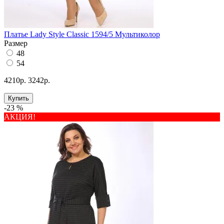
Платье Lady Style Classic 1594/5 Мультиколор
Размер
48
54
4210р.
3242р.
Купить
-23 %
АКЦИЯ!