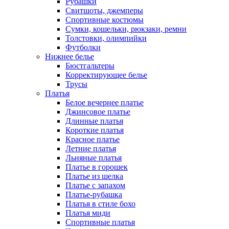
Рубашки
Свитшоты, джемперы
Спортивные костюмы
Сумки, кошельки, рюкзаки, ремни
Толстовки, олимпийки
Футболки
Нижнее белье
Бюстгальтеры
Корректирующее белье
Трусы
Платья
Белое вечернее платье
Джинсовое платье
Длинные платья
Короткие платья
Красное платье
Летние платья
Льняные платья
Платье в горошек
Платье из шелка
Платье с запахом
Платье-рубашка
Платья в стиле бохо
Платья миди
Спортивные платья