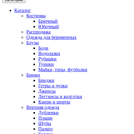
Каталог
Костюмы
Брючный
Юбочный
Распродажа
Одежда для беременных
Блузы
Боди
Водолазки
Рубашки
Туники
Майки, топы, футболки
Брюки
Бриджи
Гетры и чулки
Джинсы
Леггинсы и колготки
Капри и шорты
Верхняя одежда
Дубленки
Плащи
Шубы
Пальто