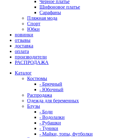
Черное платье
Шифоновое платье
Сарафаны
Пляжная мода
Спорт
Юбки
новинки
отзывы
доставка
оплата
производители
РАСПРОДАЖА
Каталог
Костюмы
- Брючный
- Юбочный
Распродажа
Одежда для беременных
Блузы
- Боди
- Водолазки
- Рубашки
- Туники
- Майки, топы, футболки