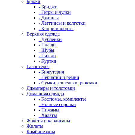
Брюки
- Бриджи
- Гетры и чулки
- Джинсы
- Леггинсы и колготки
- Капри и шорты
Верхняя одежда
- Дубленки
- Плащи
- Шубы
- Пальто
- Куртки
Галантерея
- Бижутерия
- Перчатки и ремни
- Сумки, кошельки, рюкзаки
Джемперы и толстовки
Домашняя одежда
- Костюмы, комплекты
- Ночные сорочки
- Пижамы
- Халаты
Жакеты и кардиганы
Жилеты
Комбинезоны