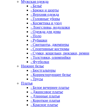
Мужская одежда
- Бельё
- Брюки и шорты
- Верхняя одежда
- Головные уборы
- Косметика и уход
- Лонгсливы, водолазки
- Одежда для дома
- Поло
- Рубашки
- Свитшоты, джемперы
- Спортивные костюмы
- Сумки, кошельки, рюкзаки, ремни
- Толстовки, олимпийки
- Футболки
Нижнее белье
- Бюстгальтеры
- Корректирующее белье
- Трусы
Платья
- Белое вечернее платье
- Джинсовое платье
- Длинные платья
- Короткие платья
- Красное платье