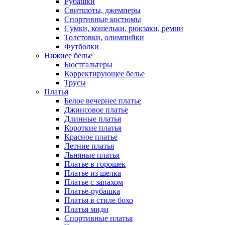
Рубашки
Свитшоты, джемперы
Спортивные костюмы
Сумки, кошельки, рюкзаки, ремни
Толстовки, олимпийки
Футболки
Нижнее белье
Бюстгальтеры
Корректирующее белье
Трусы
Платья
Белое вечернее платье
Джинсовое платье
Длинные платья
Короткие платья
Красное платье
Летние платья
Льняные платья
Платье в горошек
Платье из шелка
Платье с запахом
Платье-рубашка
Платья в стиле бохо
Платья миди
Спортивные платья