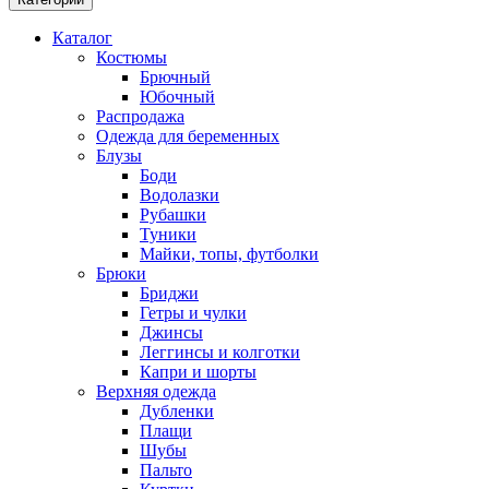
Каталог
Костюмы
Брючный
Юбочный
Распродажа
Одежда для беременных
Блузы
Боди
Водолазки
Рубашки
Туники
Майки, топы, футболки
Брюки
Бриджи
Гетры и чулки
Джинсы
Леггинсы и колготки
Капри и шорты
Верхняя одежда
Дубленки
Плащи
Шубы
Пальто