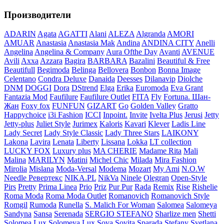
Производители
ADARIN
Agata
AGATTI
Alani
ALEZA
Algranda
AMORI
AMUAR
Anastasia
Anastasia Mak
Andina
ANDINA CITY
Anelli
Angelina
Angelina & Company
Aura Ofthe Day
Avanti
AVENUE
Avili
Axxa
Azzara
Bagira
BARBARA
Bazalini
Beautiful & Free
Beautifull
Begimoda
Belinga
Bellovera
Bonbon
Bonna Image
Celentano
Condra Deluxe
Danaida
Deesses
Dilanavip
Diolche
DNM
DOGGI
Dora
DStrend
Elga
Erika
Euromoda
Eva Grant
Fantazia Mod
Faufilure
Faufilure Outlet
FITA
Fly
Fortuna. Шан-
Жан
Foxy fox
FUNFUN
GIZART
Go
Golden Valley
Gratto
Happychoice
i3i Fashion
ICCI
Inpoint.
Invite
Ivelta Plus
Jerusi
Jetty
Jetty-plus
Juliet Style
Jurimex
Kaloris
Kavari
Klever
Ladis Line
Lady Secret
Lady Style Classic
Lady Three Stars
LAIKONY
Lakona
Lavira
Lenata
Liberty
Lissana
Lokka
LT collection
LUCKY FOX
Luxury plus
MA CHERIE
Madame Rita
Mali
Malina
MARILYN
Matini
Michel Chic
Milada
Mira Fashion
Mirolia
Mislana
Moda-Versal
Modema
Mozart
My Ami
N.O.W
Needle Ревертекс
NIKA.PL
NikVa
Ninele
Olegran
Open-Style
Pirs
Pretty
Prima Linea
Prio
Priz
Pur Pur
Rada
Remix
Rise
Rishelie
Roma Moda
Roma Moda Outlet
Romanovich
Romanovich Style
Romgil
Rumoda
Runella
S. Malich For Woman
Salomea
Salomeya
Sandyna
Sansa
Serenada
SERGIO STEFANO
Sharlize men
Shetti
Solomea Lux
Solomeya Lux
Sova
Sovita
Sparada
Stefany
Svetlana