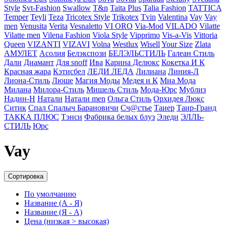
Style
Svt-Fashion
Swallow
T&n
Taita Plus
Talia Fashion
TATTICA
Temper
Teyli
Teza
Tricotex Style
Trikotex
Tvin
Valentina
Vay
Vay
men
Venusita
Verita
Vesnaletto
VI ORO
Via-Mod
VILADO
Vilatte
Vilatte men
Vilena Fashion
Viola Style
Vipprimо
Vis-a-Vis
Vittoria
Queen
VIZANTI
VIZAVI
Volna
Westlux
Wisell
Your Size
Zlata
АМУЛЕТ
Асолия
Белэкспози
БЕЛЭЛЬСТИЛЬ
Галеан Cтиль
Дали
Диамант
Для snoff
Ива
Карина Делюкс
Кокетка И К
Красная жара
Кэтисбел
ЛЕДИ ЛЕДА
Лилиана
Линия-Л
Лиона-Стиль
Люше
Магия Моды
Медея и К
Миа Мода
Милана
Милора-Стиль
Мишель Стиль
Мода-Юрс
Мублиз
Надин-Н
Натали
Натали men
Ольга Стиль
Орхидея Люкс
Ситик
Спал Спалыч Барановичи
Сч@стье
Таиер
Таир-Гранд
ТАККА ПЛЮС
Тэнси
Фабрика белых блуз
Эледи
ЭЛЛЬ-
СТИЛЬ
Юрс
Vay
Сортировка
По умолчанию
Название (А - Я)
Название (Я - А)
Цена (низкая > высокая)