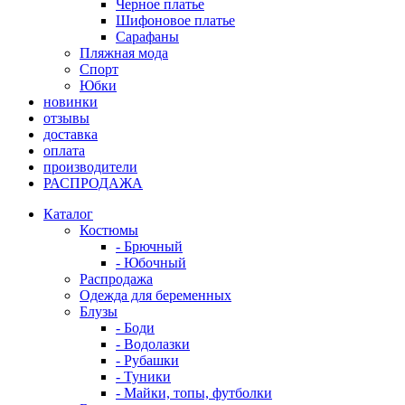
Черное платье
Шифоновое платье
Сарафаны
Пляжная мода
Спорт
Юбки
новинки
отзывы
доставка
оплата
производители
РАСПРОДАЖА
Каталог
Костюмы
- Брючный
- Юбочный
Распродажа
Одежда для беременных
Блузы
- Боди
- Водолазки
- Рубашки
- Туники
- Майки, топы, футболки