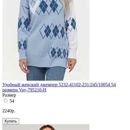
Удобный женский джемпер 5232-41102-231/245/10054 54
размера Vay-795210-Н
Размер
54
2240р.
Купить