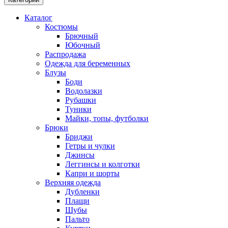
Каталог
Костюмы
Брючный
Юбочный
Распродажа
Одежда для беременных
Блузы
Боди
Водолазки
Рубашки
Туники
Майки, топы, футболки
Брюки
Бриджи
Гетры и чулки
Джинсы
Леггинсы и колготки
Капри и шорты
Верхняя одежда
Дубленки
Плащи
Шубы
Пальто