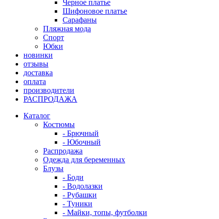
Черное платье
Шифоновое платье
Сарафаны
Пляжная мода
Спорт
Юбки
новинки
отзывы
доставка
оплата
производители
РАСПРОДАЖА
Каталог
Костюмы
- Брючный
- Юбочный
Распродажа
Одежда для беременных
Блузы
- Боди
- Водолазки
- Рубашки
- Туники
- Майки, топы, футболки