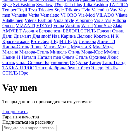
Style
Svt-Fashion
Swallow
T&n
Taita Plus
Talia Fashion
TATTICA
Temper
Teyli
Teza
Tricotex Style
Trikotex
Tvin
Valentina
Vay
Vay
men
Venusita
Verita
Vesnaletto
VI ORO
Via-Mod
VILADO
Vilatte
Vilatte men
Vilena Fashion
Viola Style
Vipprimо
Vis-a-Vis
Vittoria
Queen
VIZANTI
VIZAVI
Volna
Westlux
Wisell
Your Size
Zlata
АМУЛЕТ
Асолия
Белэкспози
БЕЛЭЛЬСТИЛЬ
Галеан Cтиль
Дали
Диамант
Для snoff
Ива
Карина Делюкс
Кокетка И К
Красная жара
Кэтисбел
ЛЕДИ ЛЕДА
Лилиана
Линия-Л
Лиона-Стиль
Люше
Магия Моды
Медея и К
Миа Мода
Милана
Милора-Стиль
Мишель Стиль
Мода-Юрс
Мублиз
Надин-Н
Натали
Натали men
Ольга Стиль
Орхидея Люкс
Ситик
Спал Спалыч Барановичи
Сч@стье
Таиер
Таир-Гранд
ТАККА ПЛЮС
Тэнси
Фабрика белых блуз
Эледи
ЭЛЛЬ-
СТИЛЬ
Юрс
Vay men
Товары данного производителя отсутствуют.
Продолжить
Гарантия качества
Подписаться на рассылку