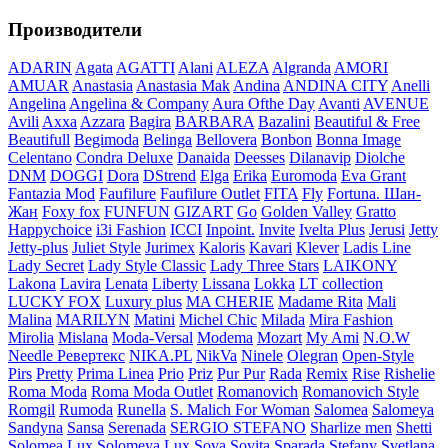
Производители
ADARIN
Agata
AGATTI
Alani
ALEZA
Algranda
AMORI
AMUAR
Anastasia
Anastasia Mak
Andina
ANDINA CITY
Anelli
Angelina
Angelina & Company
Aura Ofthe Day
Avanti
AVENUE
Avili
Axxa
Azzara
Bagira
BARBARA
Bazalini
Beautiful & Free
Beautifull
Begimoda
Belinga
Bellovera
Bonbon
Bonna Image
Celentano
Condra Deluxe
Danaida
Deesses
Dilanavip
Diolche
DNM
DOGGI
Dora
DStrend
Elga
Erika
Euromoda
Eva Grant
Fantazia Mod
Faufilure
Faufilure Outlet
FITA
Fly
Fortuna. Шан-
Жан
Foxy fox
FUNFUN
GIZART
Go
Golden Valley
Gratto
Happychoice
i3i Fashion
ICCI
Inpoint.
Invite
Ivelta Plus
Jerusi
Jetty
Jetty-plus
Juliet Style
Jurimex
Kaloris
Kavari
Klever
Ladis Line
Lady Secret
Lady Style Classic
Lady Three Stars
LAIKONY
Lakona
Lavira
Lenata
Liberty
Lissana
Lokka
LT collection
LUCKY FOX
Luxury plus
MA CHERIE
Madame Rita
Mali
Malina
MARILYN
Matini
Michel Chic
Milada
Mira Fashion
Mirolia
Mislana
Moda-Versal
Modema
Mozart
My Ami
N.O.W
Needle Ревертекс
NIKA.PL
NikVa
Ninele
Olegran
Open-Style
Pirs
Pretty
Prima Linea
Prio
Priz
Pur Pur
Rada
Remix
Rise
Rishelie
Roma Moda
Roma Moda Outlet
Romanovich
Romanovich Style
Romgil
Rumoda
Runella
S. Malich For Woman
Salomea
Salomeya
Sandyna
Sansa
Serenada
SERGIO STEFANO
Sharlize men
Shetti
Solomea Lux
Solomeya Lux
Sova
Sovita
Sparada
Stefany
Svetlana