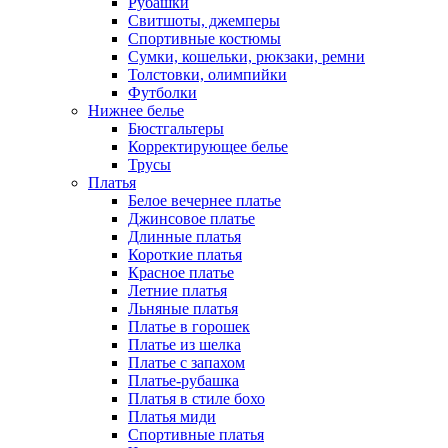
Рубашки
Свитшоты, джемперы
Спортивные костюмы
Сумки, кошельки, рюкзаки, ремни
Толстовки, олимпийки
Футболки
Нижнее белье
Бюстгальтеры
Корректирующее белье
Трусы
Платья
Белое вечернее платье
Джинсовое платье
Длинные платья
Короткие платья
Красное платье
Летние платья
Льняные платья
Платье в горошек
Платье из шелка
Платье с запахом
Платье-рубашка
Платья в стиле бохо
Платья миди
Спортивные платья